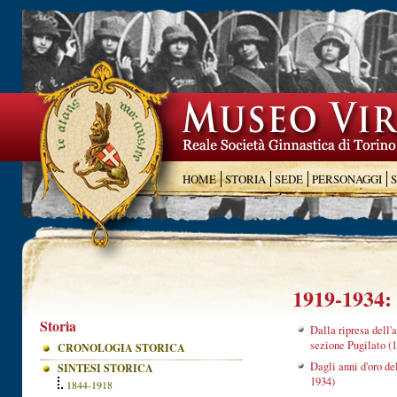
HOME
STORIA
SEDE
PERSONAGGI
1919-1934: 
Storia
Dalla ripresa dell'
sezione Pugilato (
CRONOLOGIA STORICA
Dagli anni d'oro de
SINTESI STORICA
1934)
1844-1918