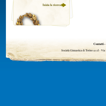
Inizia la ricerca
Contatti -
Società Ginnastica di Torino a.s.d - Vi