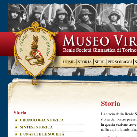
HOME
STORIA
SEDE
PERSONAGGI
Storia
Storia
La storia della Reale 
storia del nostro paese.
CRONOLOGIA STORICA
In questa sezione trove
SINTESI STORICA
nella capitale sabauda.
L'UNASCI E LE SOCIETÀ