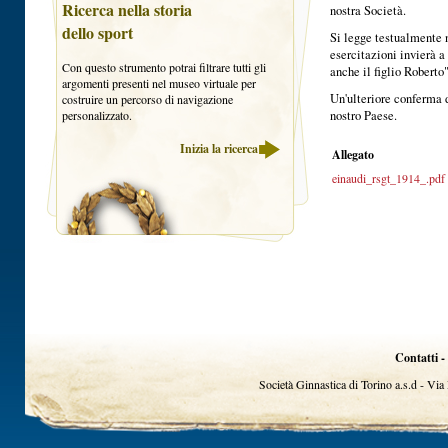
Ricerca nella storia
nostra Società.
dello sport
Si legge testualmente n
esercitazioni invierà a 
Con questo strumento potrai filtrare tutti gli
anche il figlio Roberto"
argomenti presenti nel museo virtuale per
Un'ulteriore conferma 
costruire un percorso di navigazione
personalizzato.
nostro Paese.
Inizia la ricerca
Allegato
einaudi_rsgt_1914_.pdf
Contatti -
Società Ginnastica di Torino a.s.d - Vi