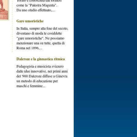
Torino è conosciuta dai torinesi
come la "Palestra Magenta".
Da uno studio effettuato,...
Gare umoristiche
In Italia, sempre alla fine del secolo,
diventano di moda le cosiddette
"gare umoristiche". Ne possiamo
menzionare una su tutte, quella di
Roma nel 1896,...
Dalcroze e la ginnastica ritmica
Pedagogista e musicista svizzero
dalle idee innovative, nei primi anni
del '900 Dalcroze diffuse a Ginevra
un metodo di educazione per
maschi e femmine...