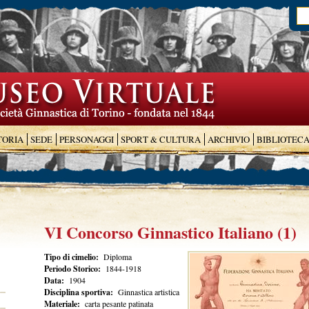
TORIA
SEDE
PERSONAGGI
SPORT & CULTURA
ARCHIVIO
BIBLIOTEC
VI Concorso Ginnastico Italiano (1)
Tipo di cimelio:
Diploma
Periodo Storico:
1844-1918
Data:
1904
Disciplina sportiva:
Ginnastica artistica
Materiale:
carta pesante patinata