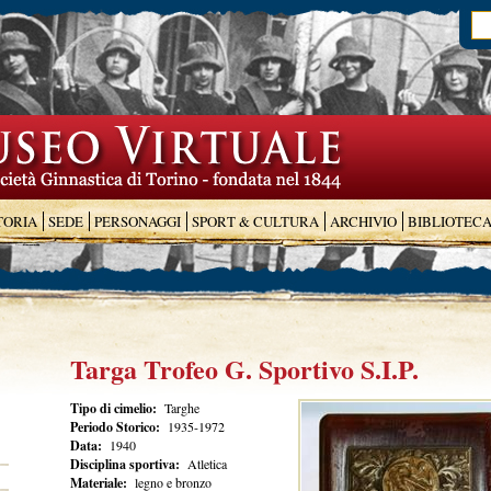
TORIA
SEDE
PERSONAGGI
SPORT & CULTURA
ARCHIVIO
BIBLIOTEC
Targa Trofeo G. Sportivo S.I.P.
Tipo di cimelio:
Targhe
Periodo Storico:
1935-1972
Data:
1940
Disciplina sportiva:
Atletica
Materiale:
legno e bronzo