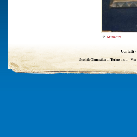
Miniatura
Contatti -
Società Ginnastica di Torino a.s.d - Vi