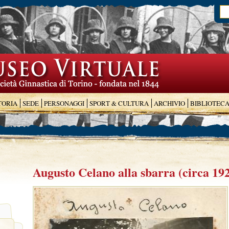
TORIA
SEDE
PERSONAGGI
SPORT & CULTURA
ARCHIVIO
BIBLIOTEC
Augusto Celano alla sbarra (circa 19