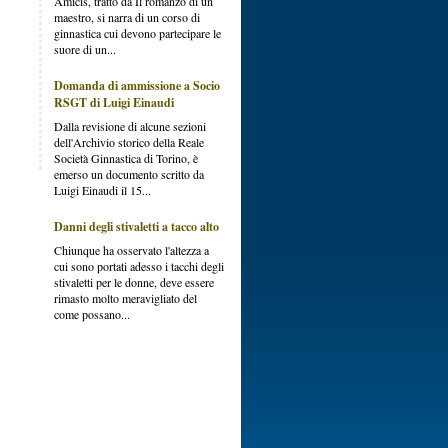
Amicis, tratto da Il romanzo di un
maestro, si narra di un corso di
ginnastica cui devono partecipare le
suore di un...
Domanda di ammissione a Socio
RSGT di Luigi Einaudi
Dalla revisione di alcune sezioni
dell'Archivio storico della Reale
Società Ginnastica di Torino, è
emerso un documento scritto da
Luigi Einaudi il 15...
Danni degli stivaletti a tacco alto
Chiunque ha osservato l'altezza a
cui sono portati adesso i tacchi degli
stivaletti per le donne, deve essere
rimasto molto meravigliato del
come possano...