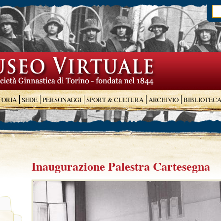
TORIA
SEDE
PERSONAGGI
SPORT & CULTURA
ARCHIVIO
BIBLIOTEC
Inaugurazione Palestra Cartesegna