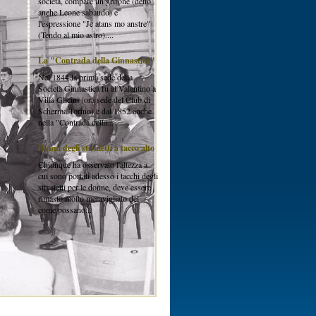
società, compare un grifone (detto
anche Leone sabaudo) e
l'espressione "Je atans mo anstre"
(Tendo al mio astro)....
La "Contrada della Ginnastica"
Nel 1844 la prima sede della
Società Ginnastica fu al Valentino a
Villa Glicini (ora sede del Club di
Scherma Torino) e dal 1852 anche
nella "Contrada della...
Danni degli stivaletti a tacco alto
Chiunque ha osservato l'altezza a
cui sono portati adesso i tacchi degli
stivaletti per le donne, deve essere
rimasto molto meravigliato del
come possano...