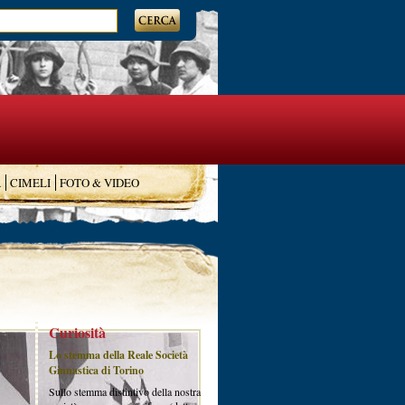
A
CIMELI
FOTO & VIDEO
Curiosità
Lo stemma della Reale Società
Ginnastica di Torino
Sullo stemma distintivo della nostra